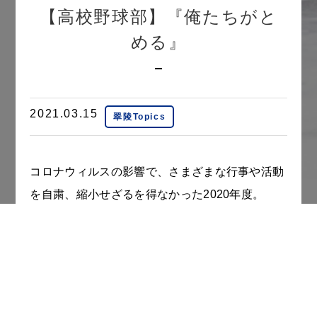
【高校野球部】『俺たちがと
める』
2021.03.15
翠陵Topics
コロナウィルスの影響で、さまざまな行事や活動
を自粛、縮小せざるを得なかった2020年度。
その状況は今現在も続いています。横浜翠陵の生
徒たちも、感染予防に努めながらこの一年を過ご
してきました。
緊急事態宣言の解除が延期になり、現在も医療従