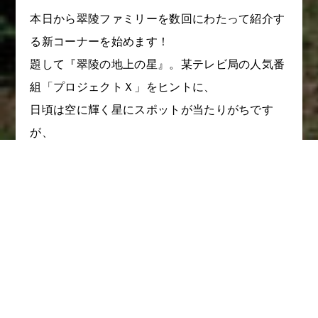
本日から
翠陵ファミリーを数回にわたって紹介す
る
新
コーナー
を始めます
！
題して『翠陵の地上の星』。某
テレビ局
の人気番
組「プロジェクトＸ」をヒントに、
日頃は空に輝く星にスポットが当たりがちです
が、
翠陵の縁の下
(
？
)
の力持ちのみなさんにご登場い
ただく企画です。
地上にだって星はある！ 風の中だって昴は輝
く！ 砂の中だって銀河はある！
そんなお星様のおかげで私達は楽しく暮らせてい
る
のです！
中島みゆきさんの名曲に乗せてお送りします。