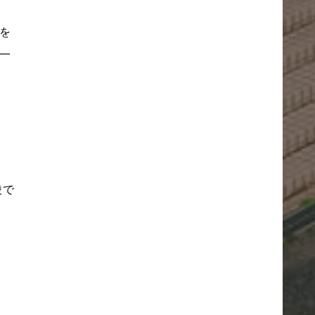
を
一
陵で