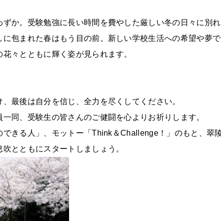
わずか。受験勉強に長い時間を費やした厳しい冬の日々に別れ
しに包まれた春はもう目の前。新しい学校生活への希望や夢で
の花々とともに輝く姿が見られます。
け、最後は自分を信じ、全力を尽くしてください。
員一同、受験生の皆さんのご健闘を心よりお祈りします。
きる人」、モットー「Think＆Challenge！」のもと、翠
息吹とともにスタートしましょう。