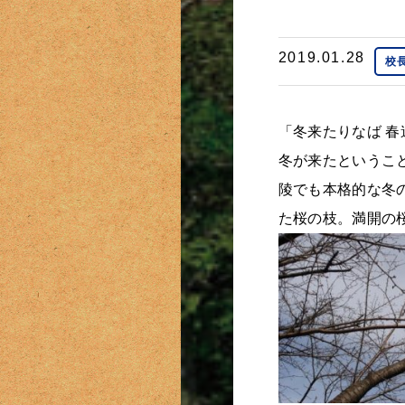
2019.01.28
校長
「冬来たりなば 春
冬が来たというこ
陵でも本格的な冬
た桜の枝。満開の