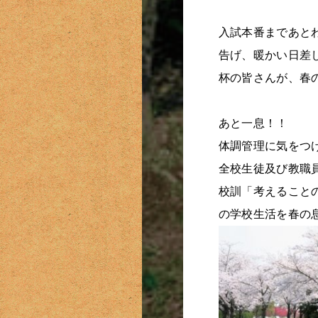
入試本番まであと
告げ、暖かい日差
杯の皆さんが、春
あと一息！！
体調管理に気をつ
全校生徒及び教職
校訓「考えることので
の学校生活を春の