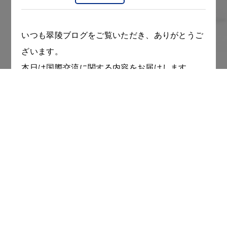
いつも翠陵ブログをご覧いただき、ありがとうご
ざいます。
本日は国際交流に関する内容をお届けします。
7月12日（土）のLHRの時間で、中国からの留学
生と国際コースの生徒による文化交流会を行いま
した。