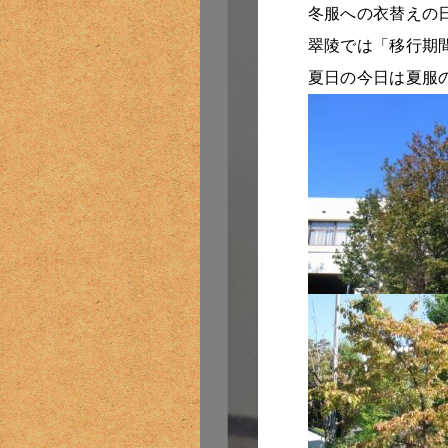
冬服への衣替えの
翠陵では「移行期
夏日の今日は夏服