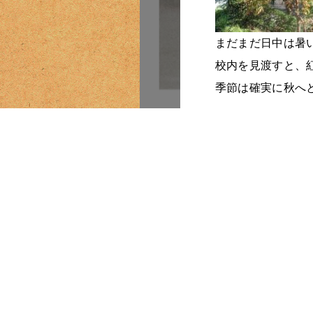
まだまだ日中は暑
校内を見渡すと、
季節は確実に秋へ
後期もたくさんの
生徒の皆さん、気
<<
前期終業式